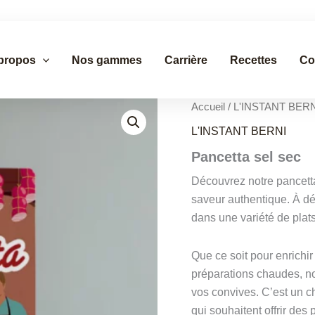
propos
Nos gammes
Carrière
Recettes
Co
Accueil
/
L'INSTANT BERN
L'INSTANT BERNI
Pancetta sel sec
Découvrez notre pancetta 
saveur authentique. À dég
dans une variété de plat
Que ce soit pour enrichi
préparations chaudes, no
vos convives. C’est un ch
qui souhaitent offrir des