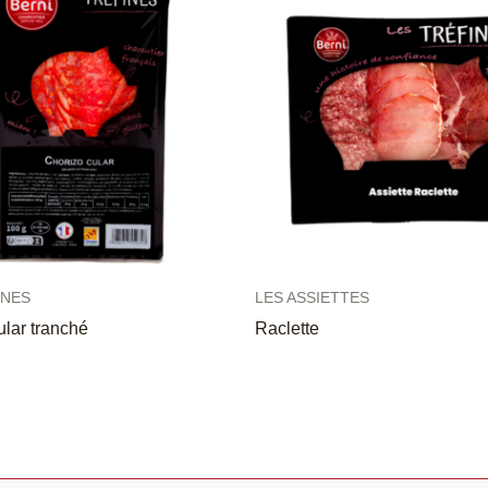
INES
LES ASSIETTES
ular tranché
Raclette