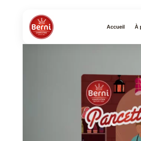
Aller
au
contenu
Accueil
À 