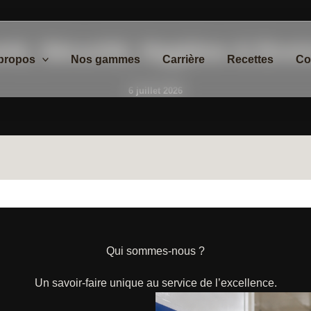
nté, Sécurité, Hygiène & Env
propos
Nos gammes
Carrière
Recettes
Co
6 juillet 2026
Qui sommes-nous ?
Un savoir-faire unique au service de l’excellence.