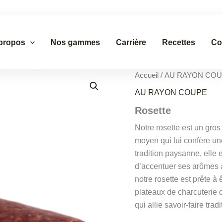
propos
Nos gammes
Carrière
Recettes
Co
Accueil
/
AU RAYON CO
AU RAYON COUPE
Rosette
Notre rosette est un gro
moyen qui lui confère un
tradition paysanne, elle
d’accentuer ses arômes a
notre rosette est prête à 
plateaux de charcuterie 
qui allie savoir-faire trad