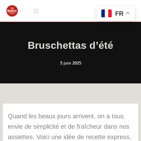
Aller
au
FR
contenu
Bruschettas d’été
5 juin 2025
Quand les beaux jours arrivent, on a tous
envie de simplicité et de fraîcheur dans nos
assiettes. Voici une idée de recette express,