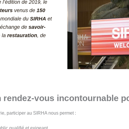
 l’édition de 2019, le
iteurs
venus de
150
e mondiale du
SIRHA
et
 l’échange de
savoir-
 la
restauration
, de
n rendez-vous incontournable p
rie, participer au SIRHA nous permet :
lic qualifié et exigeant.