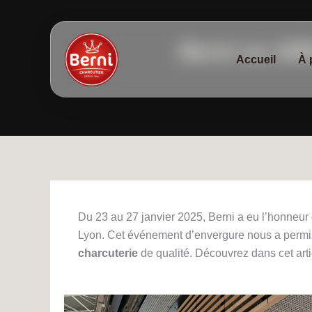
Aller
au
contenu
Berni au SI
Accueil
À 
Du 23 au 27 janvier 2025, Berni a eu l’honneur 
Lyon. Cet événement d’envergure nous a permis
charcuterie
de qualité. Découvrez dans cet arti