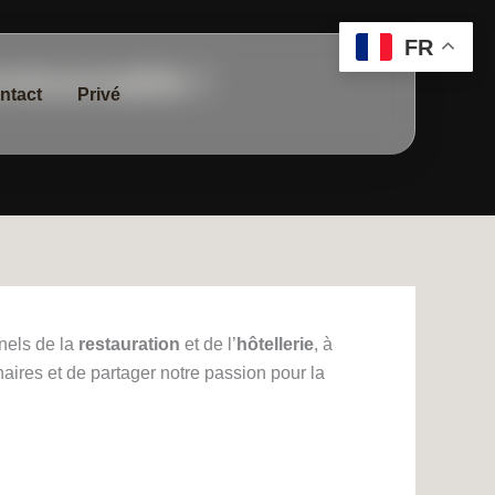
FR
ntournable !
ntact
Privé
nels de la
restauration
et de l’
hôtellerie
, à
naires et de partager notre passion pour la