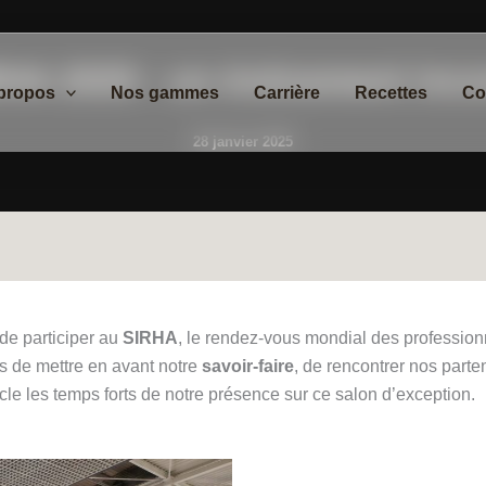
RHA 2025 : un événement inco
propos
Nos gammes
Carrière
Recettes
Co
28 janvier 2025
de participer au
SIRHA
, le rendez-vous mondial des profession
 de mettre en avant notre
savoir-faire
, de rencontrer nos parte
cle les temps forts de notre présence sur ce salon d’exception.