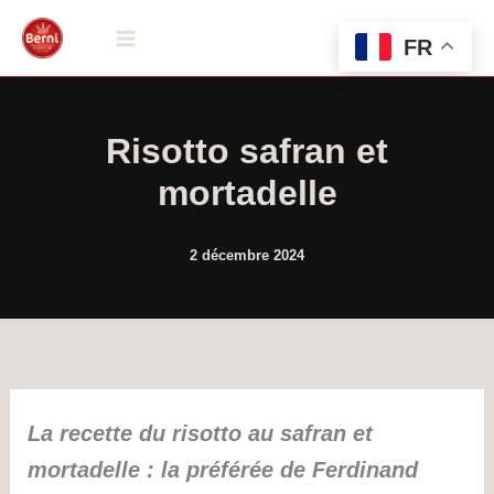
Aller
au
FR
contenu
Risotto safran et
mortadelle
2 décembre 2024
La recette du risotto au safran et
mortadelle : la préférée de Ferdinand